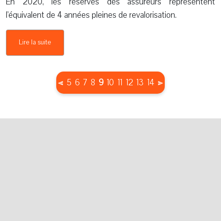
En 2020, les réserves des assureurs représentent
l'équivalent de 4 années pleines de revalorisation.
Lire la suite
(current)
5
6
7
8
9
10
11
12
13
14