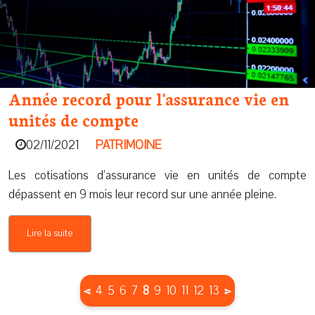
Année record pour l'assurance vie en
unités de compte
02/11/2021
PATRIMOINE
Les cotisations d’assurance vie en unités de compte
dépassent en 9 mois leur record sur une année pleine.
Lire la suite
(current)
4
5
6
7
8
9
10
11
12
13