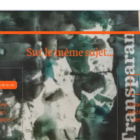
Sur le même sujet...
 de la vie
Fév
2
ine :
Beau
ées
gesti
ance !
de