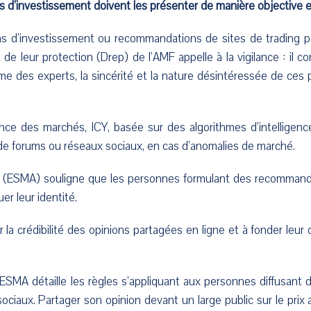
’investissement doivent les présenter de manière objective et 
 d’investissement ou recommandations de sites de trading par 
 de leur protection (Drep) de l’AMF appelle à la vigilance : il 
des experts, la sincérité et la nature désintéressée de ces p
ce des marchés, ICY, basée sur des algorithmes d’intelligence a
de forums ou réseaux sociaux, en cas d’anomalies de marché.
s (ESMA) souligne que les personnes formulant des recommanda
er leur identité.
ur la crédibilité des opinions partagées en ligne et à fonder leu
l’ESMA détaille les règles s’appliquant aux personnes diffusan
ociaux. Partager son opinion devant un large public sur le prix 