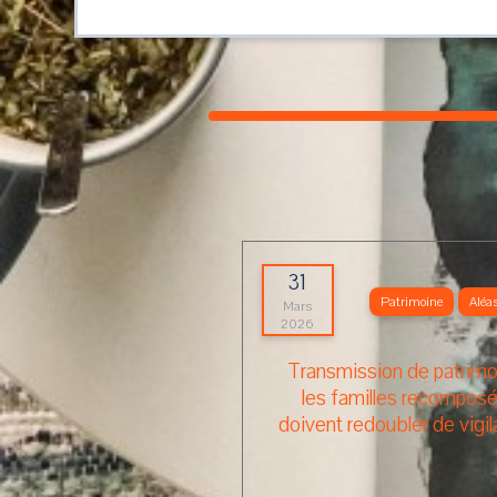
31
Patrimoine
Aléas
Mars
2026
Transmission de patrimo
les familles recompos
doivent redoubler de vigil