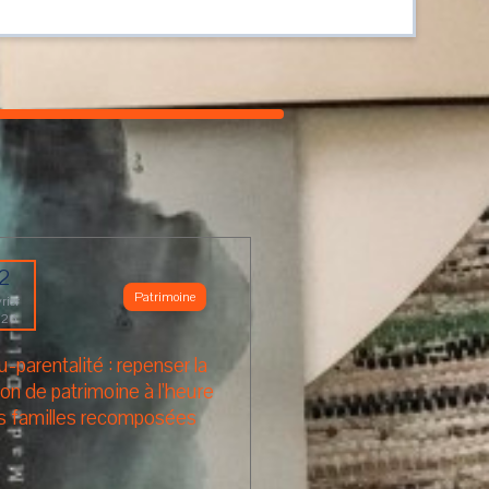
12
Patrimoine
rier
026
-parentalité : repenser la
on de patrimoine à l’heure
s familles recomposées