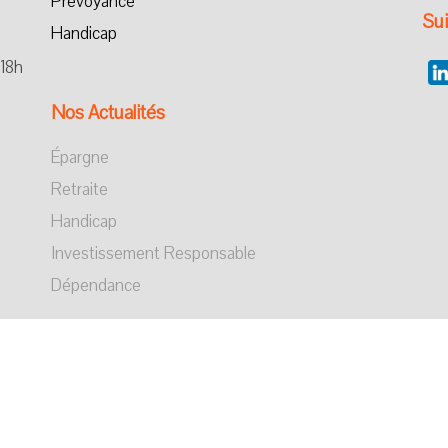
Prévoyance
Su
Handicap
 18h
Nos Actualités
Épargne
Retraite
Handicap
Investissement Responsable
Dépendance