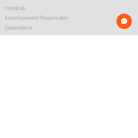
Handicap
Investissement Responsable
Dépendance
Recevoir toute notre actualité
S'abonner
Suivez-nous