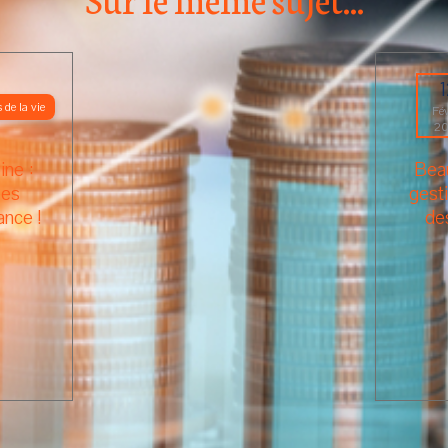
 de la vie
Fév
2
ine :
Beau
ées
gesti
ance !
de