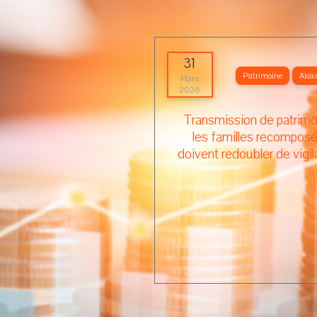
31
Patrimoine
Aléas
Mars
2026
Transmission de patrimo
les familles recompos
doivent redoubler de vigil