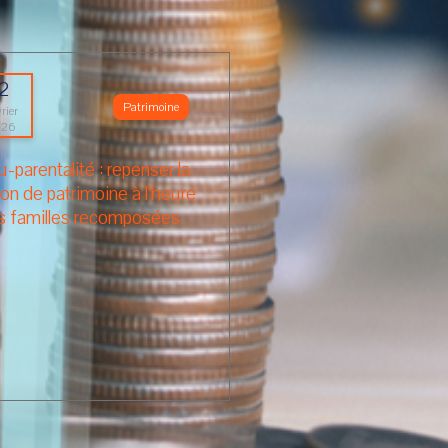
12
Patrimoine
rier
026
-parentalité : repenser la
on de patrimoine à l’heure
s familles recomposées