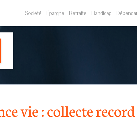
Société
Épargne
Retraite
Handicap
Dépenda
ce vie : collecte record