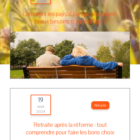
2025
Comment les pays d’Europe répondent-
ils aux besoins du grand âge ?
19
Retraite
Août
2024
Retraite après la réforme : tout
comprendre pour faire les bons choix