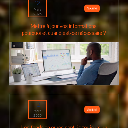
12
Société
Mars
2025
Mettre à jour vos informations,
pourquoi et quand est-ce nécessaire ?
12
Société
Mars
2025
Les fonds en euros sont-ils toujours un