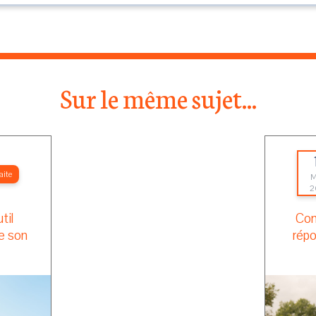
Sur le même sujet...
aite
M
2
til
Com
e son
répo