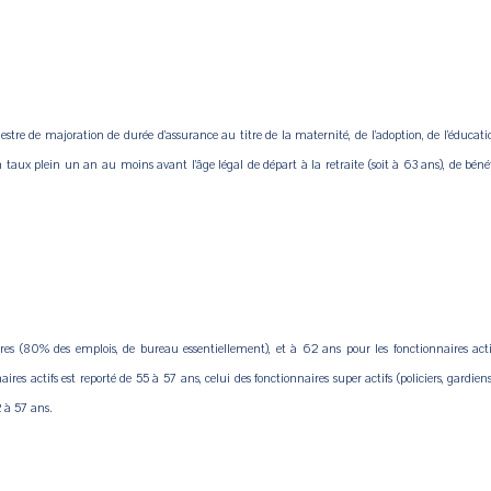
tre de majoration de durée d’assurance au titre de la maternité, de l’adoption, de l’éducat
 taux plein un an au moins avant l’âge légal de départ à la retraite (soit à 63 ans), de bén
aires (80% des emplois, de bureau essentiellement), et à 62 ans pour les fonctionnaires act
ires actifs est reporté de 55 à 57 ans, celui des fonctionnaires super actifs (policiers, gardie
2 à 57 ans.