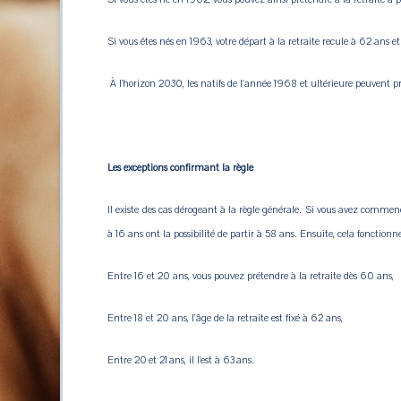
Si vous êtes nés en 1963, votre départ à la retraite recule à 62 ans e
À l’horizon 2030, les natifs de l'année 1968 et ultérieure peuvent pr
Les exceptions confirmant la règle
Il existe des cas dérogeant à la règle générale. Si vous avez commen
à 16 ans ont la possibilité de partir à 58 ans. Ensuite, cela fonction
Entre 16 et 20 ans, vous pouvez prétendre à la retraite dès 60 ans,
Entre 18 et 20 ans, l'âge de la retraite est fixé à 62 ans,
Entre 20 et 21 ans, il l’est à 63 ans.