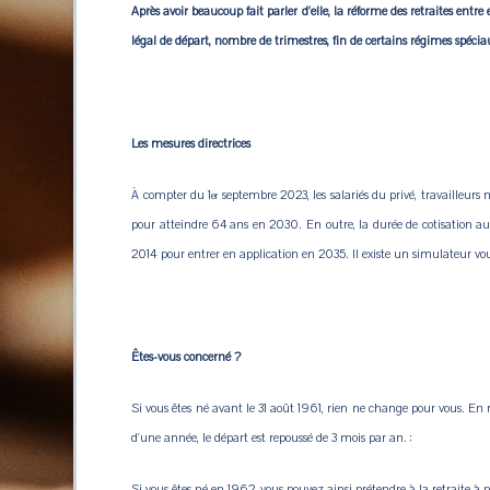
Après avoir beaucoup fait parler d'elle, la réforme des retraites entre 
légal de départ, nombre de trimestres, fin de certains régimes spéciau
Les mesures directrices
À compter du 1
septembre 2023, les salariés du privé, travailleurs n
er
pour atteindre 64 ans en 2030. En outre, la durée de cotisation augm
2014 pour entrer en application en 2035. Il existe un simulateur vous 
Êtes-vous concerné ?
Si vous êtes né avant le 31 août 1961, rien ne change pour vous. En r
d'une année, le départ est repoussé de 3 mois par an. :
Si vous êtes né en 1962, vous pouvez ainsi prétendre à la retraite à p