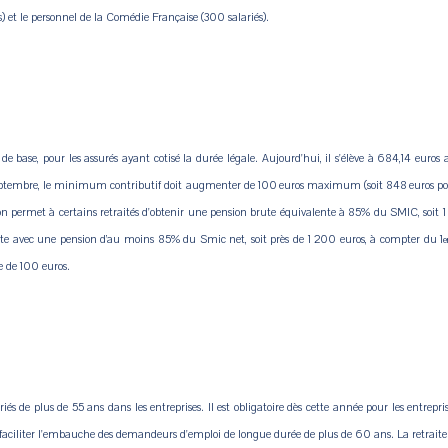
) et le personnel de la Comédie Française (300 salariés).
 base, pour les assurés ayant cotisé la durée légale. Aujourd'hui, il s'élève à 684,14 euros 
 septembre, le minimum contributif doit augmenter de 100 euros maximum (soit 848 euros pour
ion permet à certains retraités d'obtenir une pension brute équivalente à 85% du SMIC, soit 1 
aite avec une pension d’au moins 85% du Smic net, soit près de 1 200 euros, à compter du 1
e
e de 100 euros.
iés de plus de 55 ans dans les entreprises. Il est obligatoire dès cette année pour les entrep
 faciliter l'embauche des demandeurs d'emploi de longue durée de plus de 60 ans. La retraite