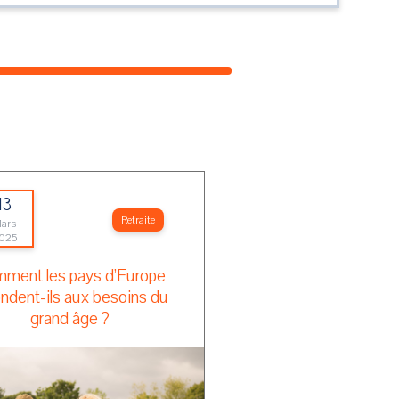
13
Retraite
ars
025
ment les pays d’Europe
ndent-ils aux besoins du
grand âge ?