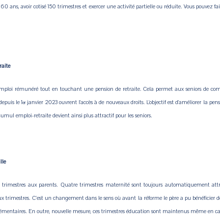
oir 60 ans, avoir cotisé 150 trimestres et exercer une activité partielle ou réduite. Vous pouve
raite
mploi rémunéré tout en touchant une pension de retraite. Cela permet aux seniors de complé
depuis le 1
janvier 2023 ouvrent l’accès à de nouveaux droits. L’objectif est d’améliorer la pen
er
f cumul emploi-retraite devient ainsi plus attractif pour les seniors.
lle
 trimestres aux parents. Quatre trimestres maternité sont toujours automatiquement attri
x trimestres. C'est un changement dans le sens où avant la réforme le père a pu bénéficier de t
lémentaires. En outre, nouvelle mesure, ces trimestres éducation sont maintenus même en ca