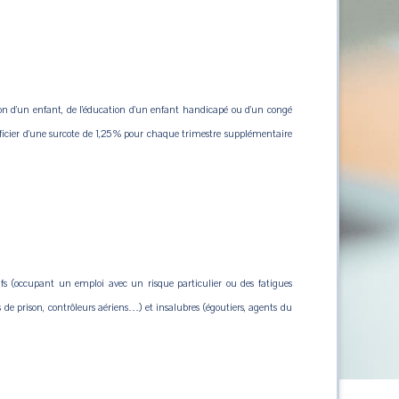
ion d’un enfant, de l’éducation d’un enfant handicapé ou d’un congé
éficier d’une surcote de 1,25 % pour chaque trimestre supplémentaire
ifs (occupant un emploi avec un risque particulier ou des fatigues
ns de prison, contrôleurs aériens…) et insalubres (égoutiers, agents du