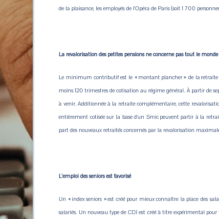
de la plaisance, les
employés de l’Opéra de Paris (soit 1 700 personnes
La revalorisation des petites pensions ne concerne pas tout le monde
Le minimum contributif est le « montant plancher » de la retraite de
moins 120 trimestres de cotisation au régime général. À partir de
à venir. Additionnée à la retraite complémentaire, cette revalorisat
entièrement cotisée sur la base d’un Smic peuvent partir à la retr
part des nouveaux retraités concernés par la revalorisation maximal
L'emploi des seniors est favorisé
Un « index seniors » est créé pour mieux connaître la place des salar
salariés. Un nouveau type de CDI est créé à titre expérimental pour