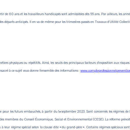
 partir de 60 ans et les travailleurs handicapés sont admissibles dès 55 ans. Par ailleurs, les
es départs anticipés. Il en va de même pour les trimestres passés en Travaux d'Utilité Collect
étiers physiques ou répétitifs. Ainsi, les seuils des principaux facteurs d'exposition aux risqu
nsacré à ce sujet vous donne l’ensemble des informations :
www.compteprofessionnelprevention
te pour les futurs embauchés, à partir du 1
septembre 2023. Sont concernés les régimes de la
er
 et des membres du Conseil Économique, Social et Environnemental (CESE).
La réforme prévo
iliés à leur régime spécial selon la clause dite « du grand-père ». Certains régimes spéciaux s