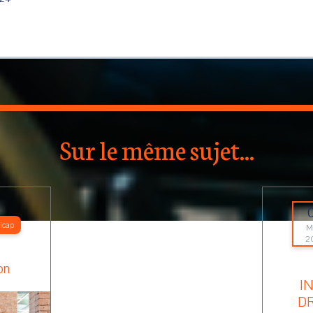
Sur le même sujet...
icap
M
2
on
I
DR