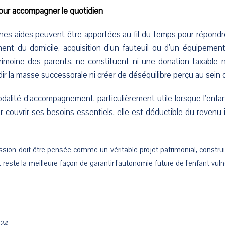
pour accompagner le quotidien
es aides peuvent être apportées au fil du temps pour répondre
t du domicile, acquisition d’un fauteuil ou d’un équipement m
imoine des parents, ne constituent ni une donation taxable ni
r la masse successorale ni créer de déséquilibre perçu au sein de
alité d’accompagnement, particulièrement utile lorsque l’enfan
ur couvrir ses besoins essentiels, elle est déductible du reven
ission doit être pensée comme un véritable projet patrimonial, constr
este la meilleure façon de garantir l’autonomie future de l’enfant vulné
024