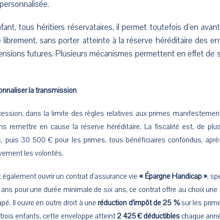
 personnalisée.
nfant, tous héritiers réservataires, il permet toutefois d’en avan
e librement, sans porter atteinte à la réserve héréditaire des enf
tensions futures. Plusieurs mécanismes permettent en effet de 
sonnaliser la transmission
ession, dans la limite des règles relatives aux primes manifestemen
ans remettre en cause la réserve héréditaire. La fiscalité est, de pl
, puis 30 500 € pour les primes, tous bénéficiaires confondus, après.
ivement les volontés.
t également ouvrir un contrat d’assurance vie
« Épargne Handicap »
, sp
6 ans pour une durée minimale de six ans, ce contrat offre au choix une
pé. Il ouvre en outre droit à une
réduction d’impôt de 25 %
sur les prime
trois enfants, cette enveloppe atteint
2 425 € déductibles
chaque année