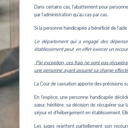
Dans certains cas, l’abattement pour personne
par l’administration qu’au cas par cas.
Si la personne handicapée a bénéficié de l’aid
Le département qui a engagé des dépenses d
établissement peut en effet exercer un recours 
Par exception, ces frais ne sont pas récupérab
une personne ayant assumé sa charge effectiv
La Cour de cassation apporte des précisions su
En l’espèce, une personne handicapée décède 
sœur, héritière, sa décision de récupérer sur 
séjour et d’hébergement en établissement. Elle 
Les juges rejettent partiellement son recour