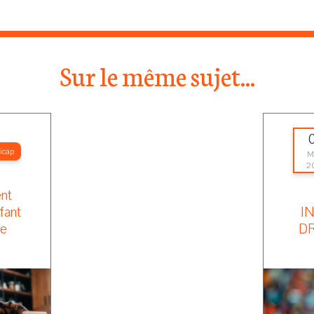
Sur le même sujet...
icap
M
2
nt
nfant
I
re
DR