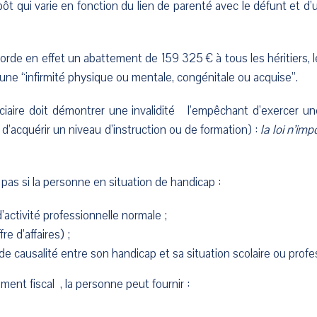
ôt qui varie en fonction du lien de parenté avec le défunt et d’
orde en effet un abattement de 159 325 € à tous les héritiers, l
ne “infirmité physique ou mentale, congénitale ou acquise”.
ficiaire doit démontrer une invalidité l’empêchant d’exercer un
 d’acquérir un niveau d’instruction ou de formation) :
la loi n’im
pas si la personne en situation de handicap :
d’activité professionnelle normale ;
re d’affaires) ;
e causalité entre son handicap et sa situation scolaire ou profe
ement fiscal , la personne peut fournir :