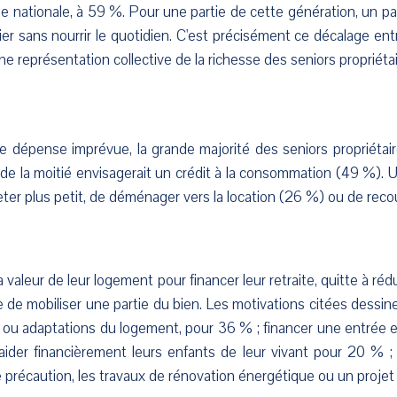
 nationale, à 59 %. Pour une partie de cette génération, un pa
ier sans nourrir le quotidien. C'est précisément ce décalage entr
ne représentation collective de la richesse des seniors propriétai
 dépense imprévue, la grande majorité des seniors propriétair
de la moitié envisagerait un crédit à la consommation (49 %). 
heter plus petit, de déménager vers la location (26 %) ou de reco
a valeur de leur logement pour financer leur retraite, quitte à rédui
de mobiliser une partie du bien. Les motivations citées dessinen
ide ou adaptations du logement, pour 36 % ; financer une entré
ider financièrement leurs enfants de leur vivant pour 20 % ;
e précaution, les travaux de rénovation énergétique ou un projet p