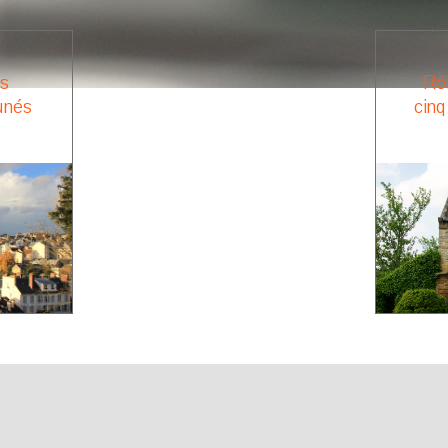
es
Rés
tunés
cinq