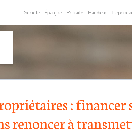
Société
Épargne
Retraite
Handicap
Dépenda
ropriétaires : financer s
ns renoncer à transmet