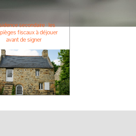
idence secondaire : les
 pièges fiscaux à déjouer
avant de signer